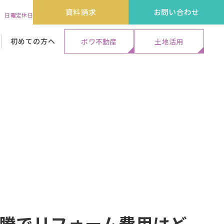
資料請求
お問い合わせ
:00 日曜定休日
初めての方へ
ボワ不動産
土地活用
代表メッセージ&ストーリー
外装リフォーム工事
外装リフォーム工事
外装リフォーム工事
保証・アフターサービス
エクステリア工事
エクステリア工事
エクステリア工事
よくある質問
高騰でリフォーム費用はど