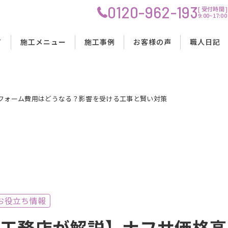
0120-962-193
[ 受付時間 ]
9:00~17
プ
て
施工メニュー
施工事例
お客様の声
職人日記
リフォーム費用はどうなる？影響を受ける工事と賢い対策
OIS創建の強み
リノベーション工事
リノベーション工事
リノベーション工事
工事の流れ
理念
水回りリフォーム工事
水回りリフォーム工事
水回りリフォーム工事
料金・費用について
会社概要
内装リフォーム工事
内装リフォーム工事
内装リフォーム工事
工事中の生活について
スタッフ紹介
店舗改装工事
店舗改装工事
店舗改装工事
資金計画・ローンサポート
お役立ち情報
 工務店が解説】ナフサ価格