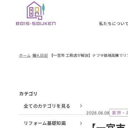
本文までスキッ
私たちについ
私たちについて
施工メニュー
施工事例
お客様の声
初めての方へ
ホーム
職人日記
【一宮市 工務店が解説】ナフサ価格高騰で
B
ABOUT
SERVICE
WORKS
VOICE
FIRST
カテゴリ
全てのカテゴリを見る
業界・
2026.06.08
リフォーム基礎知識
【一宮市