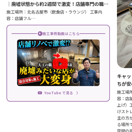
｜廃墟状態から約2週間で激変！店舗専門の職人
が手掛けたBefore→After
施工場所：北名古屋市（飲食店・ラウンジ） 工事内
容：店舗フル…
施工事例動画はこちら
キャッ
ちが安
施工場
YouTube で見る
〉
容：店
上げ）
けスト
主の方
る場所
空間の