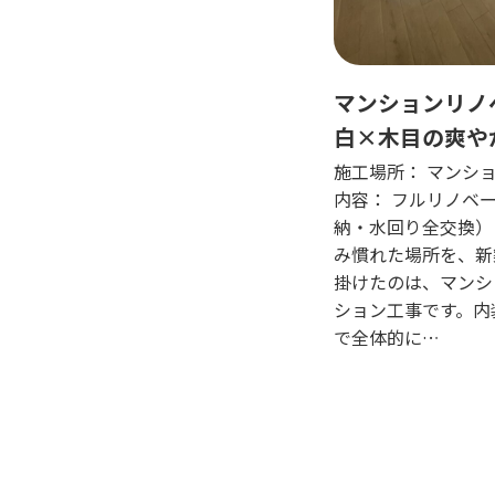
マンションリノ
白×木目の爽や
しをまるごと一
施工場所： マンシ
内容： フルリノベ
納・水回り全交換） 
み慣れた場所を、新
掛けたのは、マンシ
ション工事です。内
で全体的に…