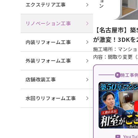
エクステリア工事
リノベーション工事
【名古屋市】築
が激変！3DKを
内装リフォーム工事
り払って開放感
施工場所：マンショ
内容：間取り変更（3
マンションリノ
外装リフォーム工事
例
施工事
店舗改装工事
水回りリフォーム工事
YouT