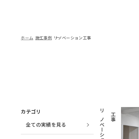
ホーム
施工事例
リノベーション工事
カテゴリ
リ
ノ
ベ
ー
シ
ョ
ン
工
事
全ての実績を見る