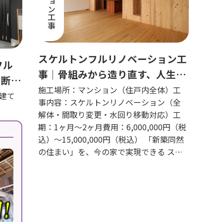
スケルトンフルリノベーション工
フル
事｜骨組みから造り直す、人生で
｜断
一度の大きな決断を一緒に
施工場所：マンション（住戸内全体）工
一新｜
建て
事内容：スケルトンリノベーション（全
解体・間取り変更・水回り移動対応）工
期：1ヶ月〜2ヶ月費用：6,000,000円（税
込）〜15,000,000円（税込） 「新築同然
の住まい」を、今の家で実現できる ス…