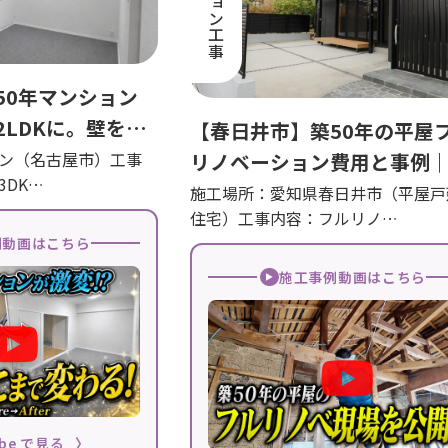
50年マンション
2LDKに。壁を取
【春日井市】築50年の平屋
あるリビングへ｜
リノベーション費用と事例
ン（名古屋市）工事
DK…
ベーション施工事
熱・耐震・水回りをすべて
施工場所：愛知県春日井市（平屋戸
住宅）工事内容：フルリノ…
BOIS創建
例動画はこちら
施工事例動画はこちら
ube で見る
〉