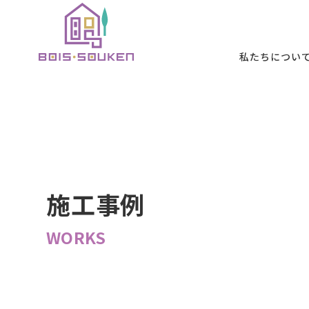
本文までスキッ
私たちについ
私たちについて
施工メニュー
施工事例
お客様の声
初めての方へ
B
ABOUT
SERVICE
WORKS
VOICE
FIRST
施工事例
WORKS