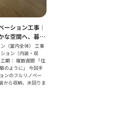
ベーション工事｜
かな空間へ、暮ら
新
ョン（室内全体） 工事
ーション（内装・収
工期： 複数週間 「住
築のように」 今回手
ョンのフルリノベー
装から収納、水回りま