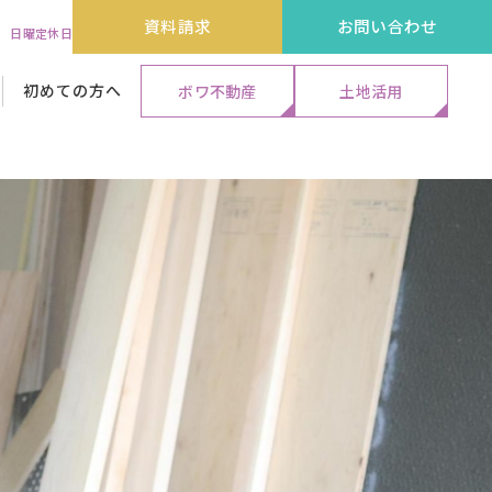
資料請求
お問い合わせ
:00 日曜定休日
初めての方へ
ボワ不動産
土地活用
代表メッセージ&ストーリー
外装リフォーム工事
外装リフォーム工事
外装リフォーム工事
保証・アフターサービス
エクステリア工事
エクステリア工事
エクステリア工事
よくある質問