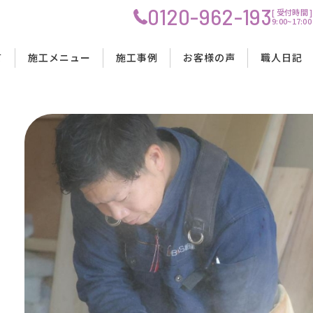
0120-962-193
[ 受付時間 ]
9:00~17
プ
て
施工メニュー
施工事例
お客様の声
職人日記
OIS創建の強み
リノベーション工事
リノベーション工事
リノベーション工事
工事の流れ
理念
水回りリフォーム工事
水回りリフォーム工事
水回りリフォーム工事
料金・費用について
会社概要
内装リフォーム工事
内装リフォーム工事
内装リフォーム工事
工事中の生活について
スタッフ紹介
店舗改装工事
店舗改装工事
店舗改装工事
資金計画・ローンサポート