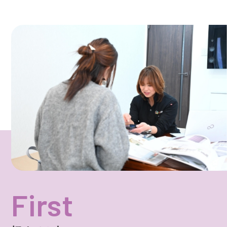
画
て
る
面
い
画
で
る
面
す。
画
で
面
す。
で
す。
First