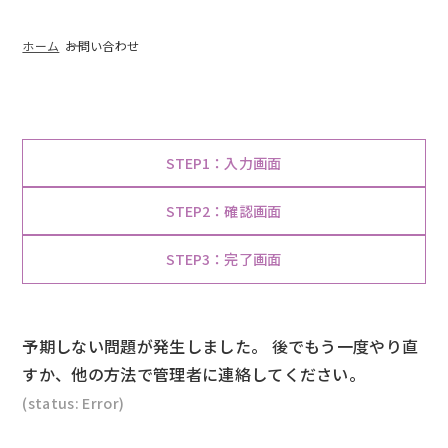
ホーム
お問い合わせ
現
1
入力画面
在
現
2
確認画面
表
在
示
現
3
完了画面
表
さ
在
示
れ
表
さ
予期しない問題が発生しました。 後でもう一度やり直
て
示
れ
すか、他の方法で管理者に連絡してください。
い
さ
て
(status: Error)
る
れ
い