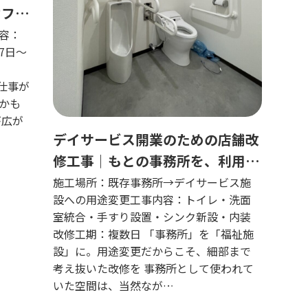
オフィ
容：
7日〜
く仕事が
かも
が広が
デイサービス開業のための店舗改
修工事｜もとの事務所を、利用者
様が安心して過ごせる空間へ
施工場所：既存事務所→デイサービス施
設への用途変更工事内容：トイレ・洗面
室統合・手すり設置・シンク新設・内装
改修工期：複数日 「事務所」を「福祉施
設」に。用途変更だからこそ、細部まで
考え抜いた改修を 事務所として使われて
いた空間は、当然なが…