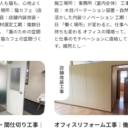
くなるオフィス空間
人も猫も、心地よく
施工場所： 事務所（室内全体） 工
工場所：猫カフェ（店
容： 木目パーテーション設置・自
容：店舗内装改装・
活かした内装リノベーション 工期：
材選定工期：複数日
日 「働く場所」が変わると、仕事
、「誰のための空間
持ちも変わる オフィスの環境って
 猫カフェの空間づく
と仕事のモチベーションに直結して
…
す。雑然とし…
店舗改装工事
・間仕切り工事｜
オフィスリフォーム工事｜