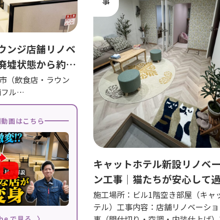
ウンジ店舗リノベ
廃墟状態から約2
舗専門の職人が手
市（飲食店・ラウン
舗フル…
After
例動画はこちら
キャットホテル新設リノベ
ン工事｜猫たちが安心して
る、こだわりの空間づくり
施工場所：ビル1階空き部屋（キャ
テル）工事内容：店舗リノベーショ
事（間仕切り・空調・内装仕上げ）
ube で見る
〉