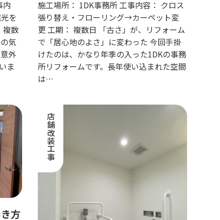
間へ
事内
施工場所： 1DK事務所 工事内容： クロス
然光を
張り替え・フローリング→カーペット変
 複数
更 工期： 複数日 「古さ」が、リフォーム
への気
で「居心地のよさ」に変わった 今回手掛
、意外
けたのは、かなり年季の入った1DKの事務
いま
所リフォームです。長年使い込まれた空間
は…
店舗改装工事
働き方