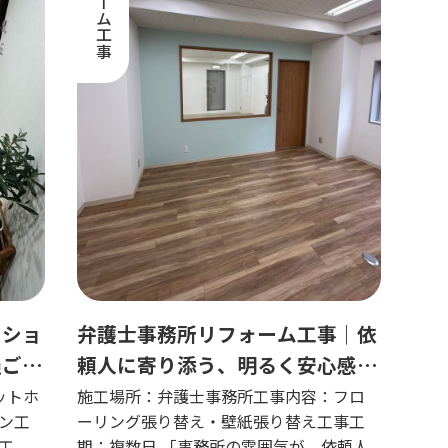
ーショ
弁護士事務所リフォーム工事｜依
過ごせ
頼人に寄り添う、明るく安心感の
ある空間へ
ットホ
施工場所：弁護士事務所工事内容：フロ
ン工
ーリング張り替え・壁紙張り替え工事工
工
期：複数日 「事務所の雰囲気が、依頼人