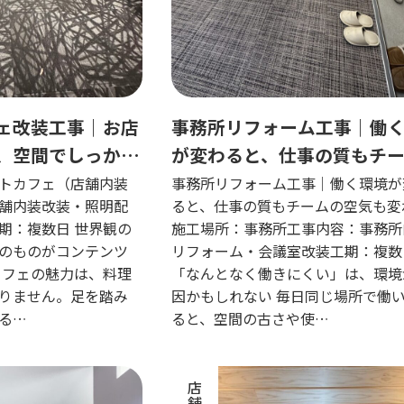
ェ改装工事｜お店
事務所リフォーム工事｜働
、空間でしっかり
が変わると、仕事の質もチ
空気も変わる
トカフェ（店舗内装
事務所リフォーム工事｜働く環境が
舗内装改装・照明配
ると、仕事の質もチームの空気も変
期：複数日 世界観の
施工場所：事務所工事内容：事務所
のものがコンテンツ
リフォーム・会議室改装工期：複数
カフェの魅力は、料理
「なんとなく働きにくい」は、環境
りません。足を踏み
因かもしれない 毎日同じ場所で働
る…
ると、空間の古さや使…