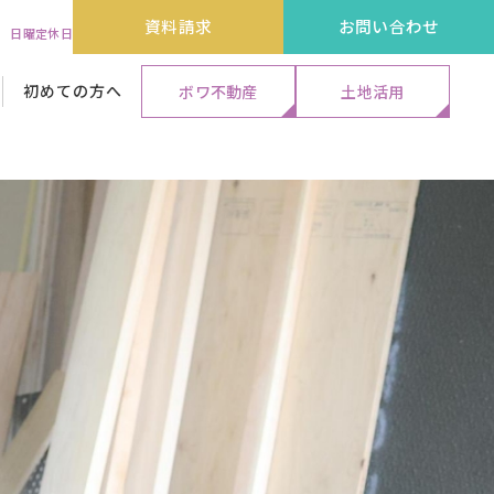
資料請求
お問い合わせ
:00 日曜定休日
初めての方へ
ボワ不動産
土地活用
代表メッセージ&ストーリー
外装リフォーム工事
外装リフォーム工事
外装リフォーム工事
保証・アフターサービス
エクステリア工事
エクステリア工事
エクステリア工事
よくある質問