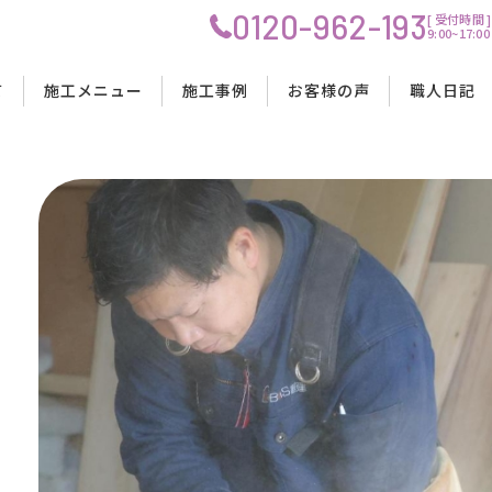
0120-962-193
[ 受付時間 ]
9:00~17
プ
て
施工メニュー
施工事例
お客様の声
職人日記
OIS創建の強み
リノベーション工事
リノベーション工事
リノベーション工事
工事の流れ
理念
水回りリフォーム工事
水回りリフォーム工事
水回りリフォーム工事
料金・費用について
会社概要
内装リフォーム工事
内装リフォーム工事
内装リフォーム工事
工事中の生活について
スタッフ紹介
店舗改装工事
店舗改装工事
店舗改装工事
資金計画・ローンサポート