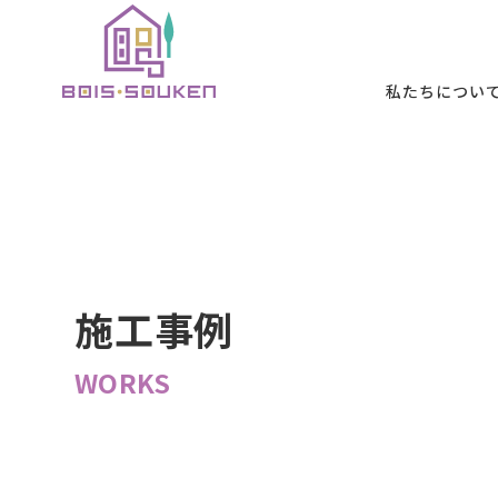
本文までスキッ
私たちについ
私たちについて
施工メニュー
施工事例
お客様の声
初めての方へ
B
ABOUT
SERVICE
WORKS
VOICE
FIRST
施工事例
WORKS