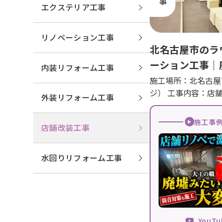
エクステリア工事
リノベーション工事
北名古屋市のラ
ーション工事｜
内装リフォーム工事
週間で激変！店
施工場所：北名古屋
ジ） 工事内容：店
掛けたBefore→
外装リフォーム工事
施工事
店舗改装工事
水回りリフォーム工事
YouT