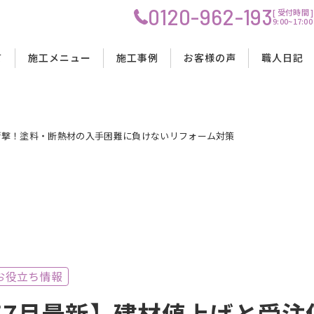
0120-962-193
[ 受付時間 ]
9:00~17
プ
て
施工メニュー
施工事例
お客様の声
職人日記
の衝撃！塗料・断熱材の入手困難に負けないリフォーム対策
OIS創建の強み
リノベーション工事
リノベーション工事
リノベーション工事
工事の流れ
理念
水回りリフォーム工事
水回りリフォーム工事
水回りリフォーム工事
料金・費用について
会社概要
内装リフォーム工事
内装リフォーム工事
内装リフォーム工事
工事中の生活について
スタッフ紹介
店舗改装工事
店舗改装工事
店舗改装工事
資金計画・ローンサポート
お役立ち情報
6年7月最新】建材値上げと受