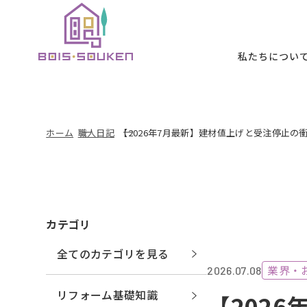
本文までスキッ
私たちについ
私たちについて
施工メニュー
施工事例
お客様の声
初めての方へ
ホーム
職人日記
【2026年7月最新】建材値上げと受注停止
B
ABOUT
SERVICE
WORKS
VOICE
FIRST
カテゴリ
全てのカテゴリを見る
業界・
2026.07.08
リフォーム基礎知識
【202