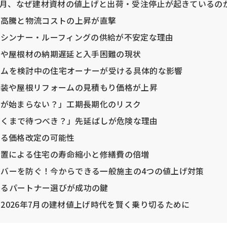
26年7月、なぜ建材資材の値上げと出荷・受注停止が起きているの
原材料高騰と物流コストの上昇が直撃
塗料・シンナー・ルーフィングの供給が不安定な理由
断熱材や屋根材の納期遅延と入手困難の現状
ォームを検討中の住宅オーナーが受ける具体的な影響
外壁塗装や屋根リフォームの見積もり価格が上昇
「工事が始まらない？」工期長期化のリスク
ち着くまで待つべき？」先延ばしが危険な理由
らなる価格改定の可能性
劣化放置による住宅の寿命縮小と修繕費の倍増
オーバーを防ぐ！今からできる一般施主の4つの値上げ対策
できるパートナー選びが成功の鍵
め：2026年7月の建材値上げ時代を賢く乗り切るために