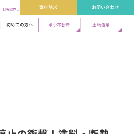
資料請求
お問い合わせ
:00 日曜定休日
初めての方へ
ボワ不動産
土地活用
代表メッセージ&ストーリー
外装リフォーム工事
外装リフォーム工事
外装リフォーム工事
保証・アフターサービス
エクステリア工事
エクステリア工事
エクステリア工事
よくある質問
注停止の衝撃！塗料・断熱