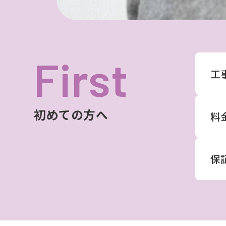
First
工
初めての方へ
料
保