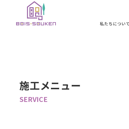
本文までスキッ
私たちについ
私たちについて
施工メニュー
施工事例
お客様の声
初めての方へ
B
ABOUT
SERVICE
WORKS
VOICE
FIRST
施工メニュー
SERVICE