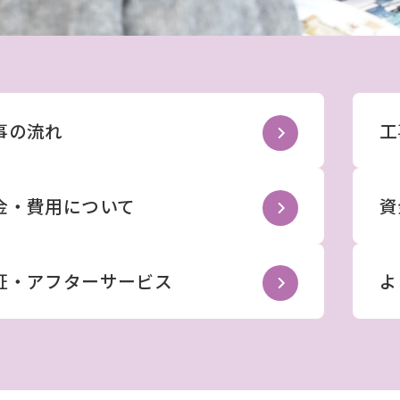
事の流れ
工
金・費用について
資
証・アフターサービス
よ