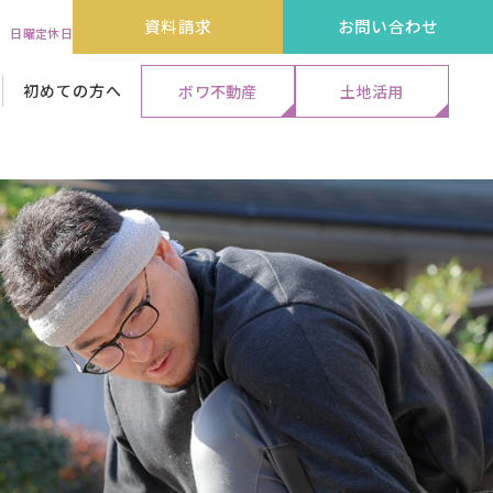
資料請求
お問い合わせ
:00 日曜定休日
初めての方へ
ボワ不動産
土地活用
代表メッセージ&ストーリー
外装リフォーム工事
外装リフォーム工事
外装リフォーム工事
保証・アフターサービス
エクステリア工事
エクステリア工事
エクステリア工事
よくある質問