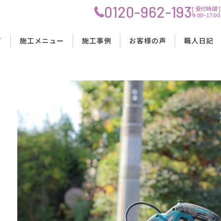
0120-962-193
[ 受付時間 ]
9:00~17
プ
て
施工メニュー
施工事例
お客様の声
職人日記
OIS創建の強み
リノベーション工事
リノベーション工事
リノベーション工事
工事の流れ
理念
水回りリフォーム工事
水回りリフォーム工事
水回りリフォーム工事
料金・費用について
会社概要
内装リフォーム工事
内装リフォーム工事
内装リフォーム工事
工事中の生活について
スタッフ紹介
店舗改装工事
店舗改装工事
店舗改装工事
資金計画・ローンサポート