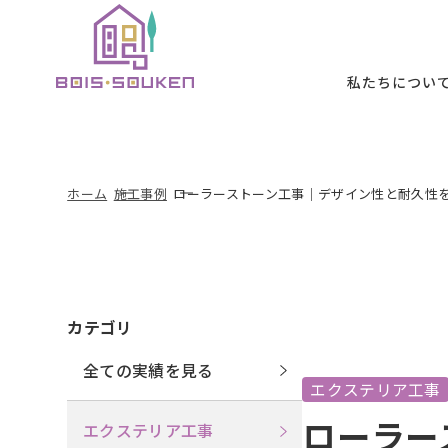
本文までスキッ
私たちについ
私たちについて
施工メニュー
施工事例
お客様の声
初めての方へ
ホーム
施工事例
ローラーストーン工事｜デザイン性と耐久性
B
ABOUT
SERVICE
WORKS
VOICE
FIRST
カテゴリ
全ての実績を見る
エクステリア工事
ローラー
エクステリア工事