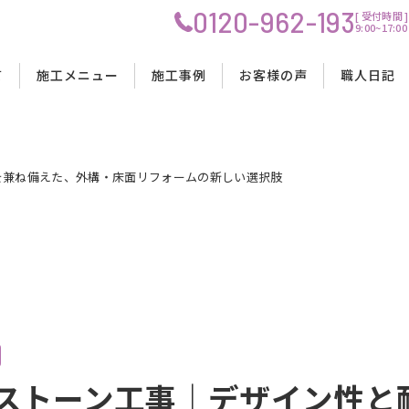
0120-962-193
[ 受付時間 ]
9:00~17
プ
て
施工メニュー
施工事例
お客様の声
職人日記
を兼ね備えた、外構・床面リフォームの新しい選択肢
OIS創建の強み
リノベーション工事
リノベーション工事
リノベーション工事
工事の流れ
理念
水回りリフォーム工事
水回りリフォーム工事
水回りリフォーム工事
料金・費用について
会社概要
内装リフォーム工事
内装リフォーム工事
内装リフォーム工事
工事中の生活について
スタッフ紹介
店舗改装工事
店舗改装工事
店舗改装工事
資金計画・ローンサポート
ストーン工事｜デザイン性と