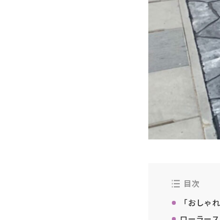
目次
「おしゃれ
ローラース