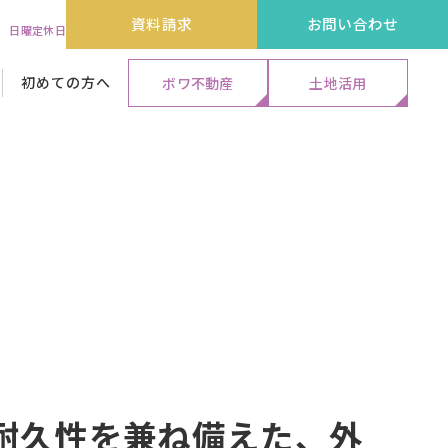
資料請求
お問い合わせ
:00 日曜定休日
初めての方へ
ボワ不動産
土地活用
代表メッセージ&ストーリー
外装リフォーム工事
外装リフォーム工事
外装リフォーム工事
保証・アフターサービス
エクステリア工事
エクステリア工事
エクステリア工事
よくある質問
耐久性を兼ね備えた、外